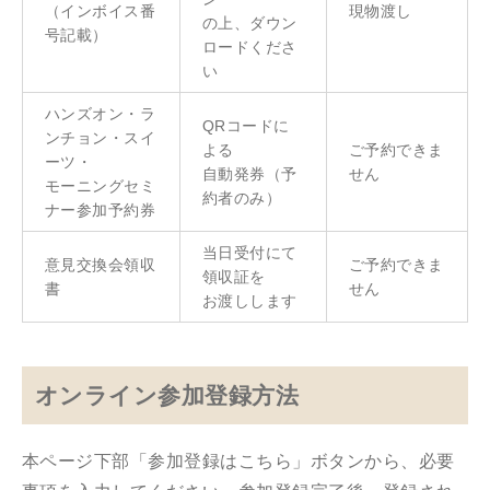
（インボイス番
現物渡し
の上、ダウン
号記載）
ロードくださ
い
ハンズオン・ラ
QRコードに
ンチョン・スイ
よる
ご予約できま
ーツ・
自動発券（予
せん
モーニングセミ
約者のみ）
ナー参加予約券
当日受付にて
意見交換会領収
ご予約できま
領収証を
書
せん
お渡しします
オンライン参加登録方法
本ページ下部「参加登録はこちら」ボタンから、必要