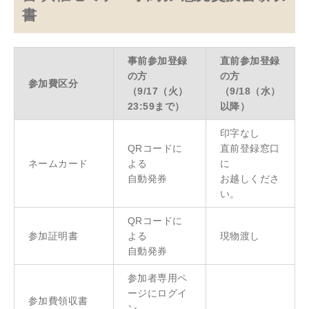
書
事前参加登録
直前参加登録
の方
の方
参加費区分
（9/17（火）
（9/18（水）
23:59まで）
以降）
印字なし
QRコードに
直前登録窓口
ネームカード
よる
に
自動発券
お越しくださ
い。
QRコードに
参加証明書
よる
現物渡し
自動発券
参加者専用ペ
ージにログイ
参加費領収書
ン