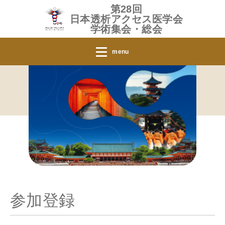
第28回
日本透析アクセス医学会
学術集会・総会
menu
参加登録