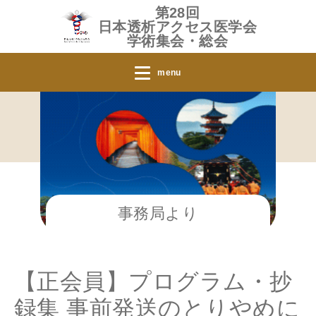
第28回
日本透析アクセス医学会
学術集会・総会
menu
事務局より
【正会員】プログラム・抄
録集 事前発送のとりやめに