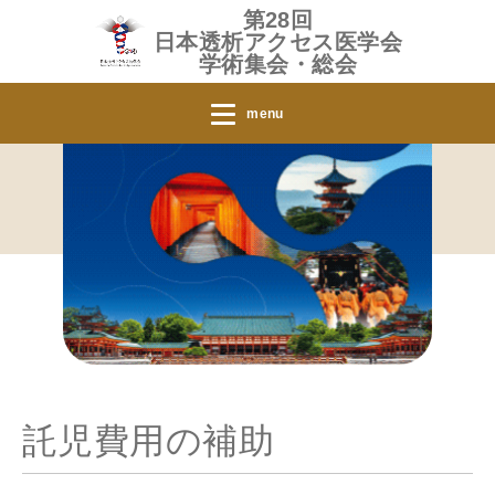
第28回
日本透析アクセス医学会
学術集会・総会
menu
託児費用の補助