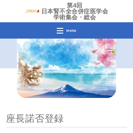
第4回
日本腎不全合併症医学会
学術集会・総会
menu
座長諾否登録