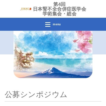
第4回
日本腎不全合併症医学会
学術集会・総会
menu
公募シンポジウム