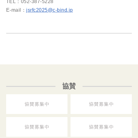
TEL：052-387-5228
E-mail：
jsrfc2025@c-bind.jp
協賛