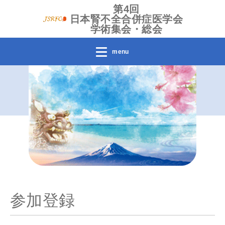
第4回
日本腎不全合併症医学会
学術集会・総会
menu
参加登録