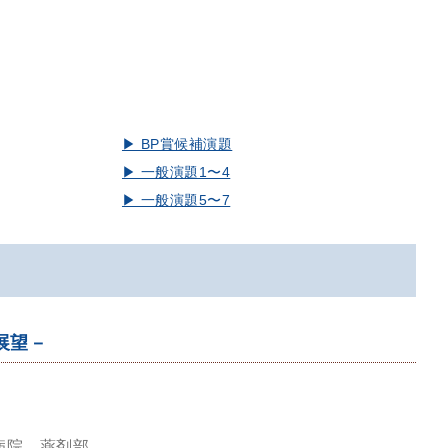
▶︎ BP賞候補演題
▶︎ 一般演題1〜4
▶︎ 一般演題5〜7
展望－
病院 薬剤部