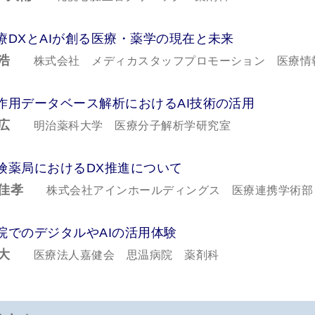
医療DXとAIが創る医療・薬学の現在と未来
浩
株式会社 メディカスタッフプロモーション 医療情報
 副作用データベース解析におけるAI技術の活用
広
明治薬科大学 医療分子解析学研究室
 保険薬局におけるDX推進について
佳孝
株式会社アインホールディングス 医療連携学術部
病院でのデジタルやAIの活用体験
大
医療法人嘉健会 思温病院 薬剤科