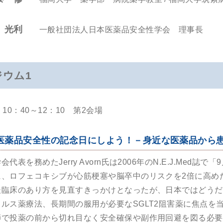
 光利
一般社団法人日本医薬品安全性学会 理事長
ジウム1
10：40～12：10 第2会場
を医薬品安全性の記念日にしよう！－身近な医薬品から
代表を務めたJerry Avorn氏は2006年のN.E.J.Med
、ロフェコキシブが心筋梗塞や脳卒中のリスクを2倍に高めた
臨床のあり方を見直すきっかけとなったが、日本ではどうだろ
ルス薬療法、長期間の服用が必要なSGLT2阻害薬に焦点を
師で投薬の前から切れ目なく安全確保や副作用回避を図る必要