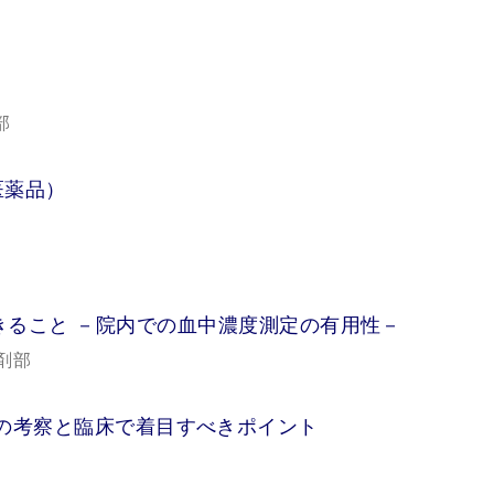
部
医薬品）
きること －院内での血中濃度測定の有用性－
剤部
スク因子の考察と臨床で着目すべきポイント