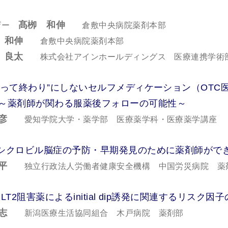
髙栁 和伸
ザー
倉敷中央病院薬剤本部
 和伸
倉敷中央病院薬剤本部
 良太
株式会社アインホールディングス 医療連携学術
 "売って終わり”にしないセルフメディケーション（OTC
が関わる服薬後フォローの可能性～
彦
愛知学院大学・薬学部 医療薬学科・医療薬学講座
 アシクロビル脳症の予防・早期発見のために薬剤師がで
平
独立行政法人労働者健康安全機構 中国労災病院 薬
SGLT2阻害薬によるinitial dip誘発に関連するリ
志
新潟医療生活協同組合 木戸病院 薬剤部