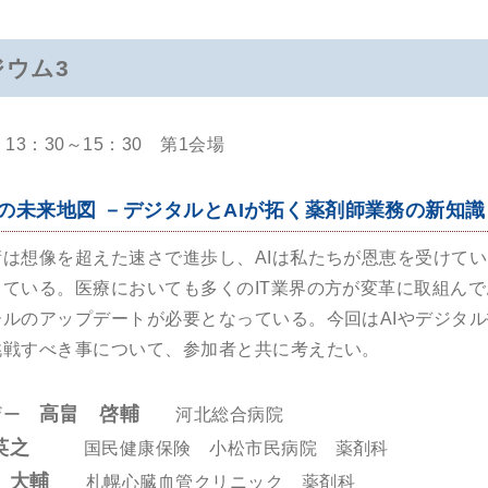
ジウム3
13：30～15：30 第1会場
の未来地図 －デジタルとAIが拓く薬剤師業務の新知
術は想像を超えた速さで進歩し、AIは私たちが恩恵を受けて
っている。医療においても多くのIT業界の方が変革に取組ん
ールのアップデートが必要となっている。今回はAIやデジタ
挑戦すべき事について、参加者と共に考えたい。
高畠 啓輔
ザー
河北総合病院
英之
国民健康保険 小松市民病院 薬剤科
 大輔
札幌心臓血管クリニック 薬剤科