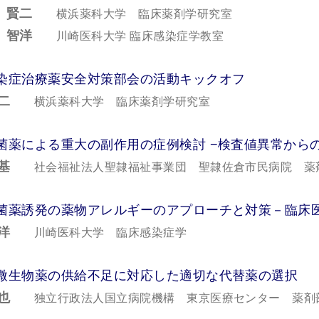
 賢二
横浜薬科大学 臨床薬剤学研究室
 智洋
川崎医科大学 臨床感染症学教室
 感染症治療薬安全対策部会の活動キックオフ
二
横浜薬科大学 臨床薬剤学研究室
 抗菌薬による重大の副作用の症例検討 −検査値異常から
基
社会福祉法人聖隷福祉事業団 聖隷佐倉市民病院 薬
 抗菌薬誘発の薬物アレルギーのアプローチと対策－臨床
洋
川崎医科大学 臨床感染症学
 抗微生物薬の供給不足に対応した適切な代替薬の選択
也
独立行政法人国立病院機構 東京医療センター 薬剤