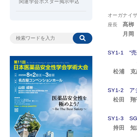
関連学会ポスター掲示申込
オーガナイ
髙栁
座長
月岡
SY1-1
～薬剤師
松浦 克
SY1-2
松田 翔
SY1-3 
持田 知