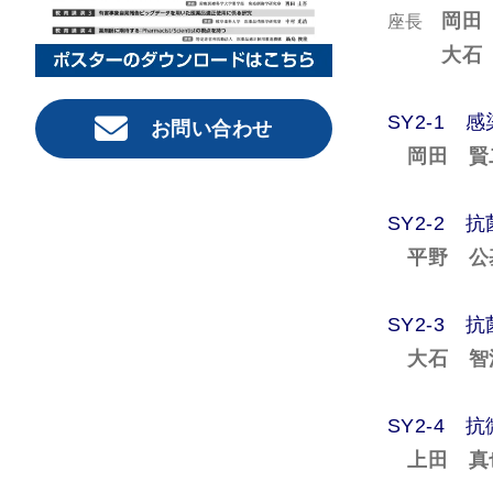
岡田
座長
大石
SY2-1
お問い合わせ
岡田 賢
SY2-2
平野 公
SY2-3
大石 智
SY2-4
上田 真