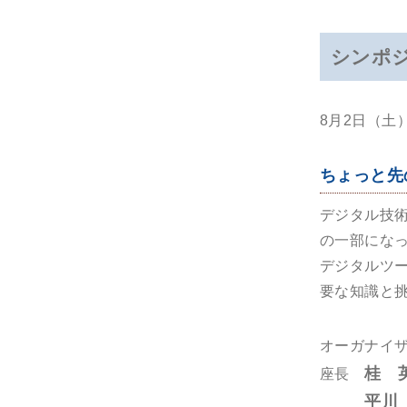
シンポ
8月2日（土）
ちょっと先
デジタル技
の一部にな
デジタルツ
要な知識と
オーガナイ
桂 
座長
平川