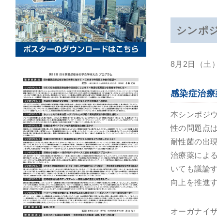
シンポ
8月2日（土）
感染症治療
本シンポジ
性の問題点
耐性菌の出
治療薬によ
いても議論
向上を推進
オーガナイ