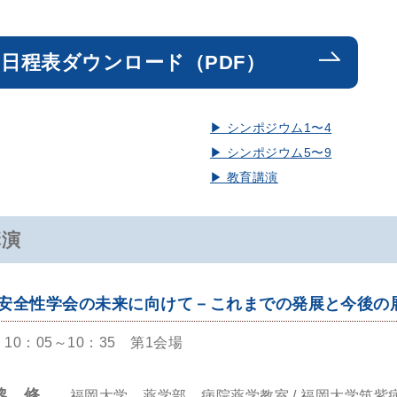
表ダウンロード（PDF）
▶︎ シンポジウム1〜4
▶︎ シンポジウム5〜9
▶︎ 教育講演
講演
安全性学会の未来に向けて－これまでの発展と今後の
10：05～10：35 第1会場
黎 修
福岡大学 薬学部 病院薬学教室 / 福岡大学筑紫