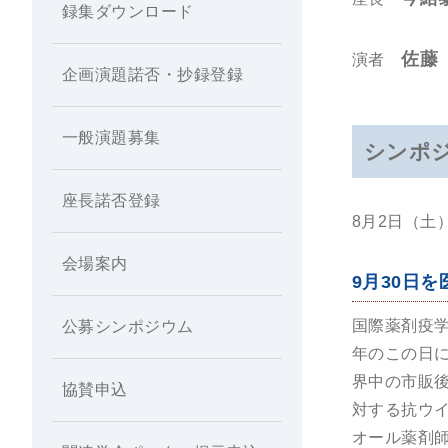
録集ダウンロード
佐藤
演者
企画演題諾否・抄録登録
一般演題募集
シンポ
座長諾否登録
8月2日（土）
会場案内
9月30日
国際薬剤疫学会
公募シンポジウム
年のこの日に
界中の市販後
協賛申込
対する抗ウイ
オール薬剤