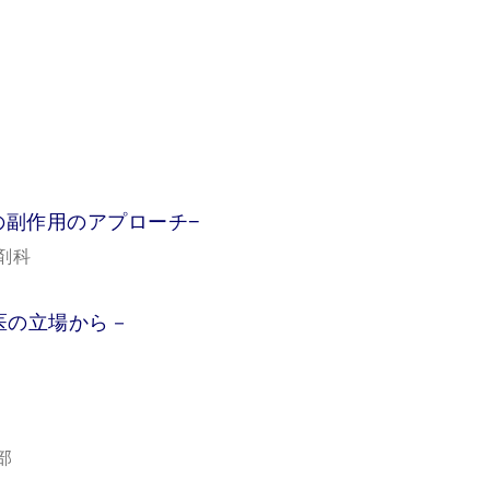
の副作用のアプローチ−
剤科
医の立場から－
部