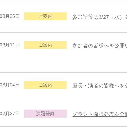
年03月25日
ご案内
参加証等は3/27（水
年03月11日
ご案内
参加者の皆様へを公開
年03月04日
ご案内
座長・演者の皆様へを
年02月27日
演題登録
グラント採択発表を公