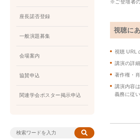
※ご登壇者
座長諾否登録
視聴に
一般演題募集
視聴 UR
会場案内
講演の詳細
著作権・
協賛申込
講演内容
義務に従
関連学会ポスター掲示申込