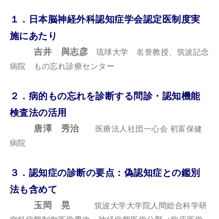
１．日本脳神経外科認知症学会認定医制度実
施にあたり
吉井 與志彦
琉球大学 名誉教授、筑波記念
病院 もの忘れ診療センター
２．病的もの忘れを診断する問診・認知機能
検査法の活用
唐澤 秀治
医療法人社団一心会 初富保健
病院
３．認知症の診断の要点：偽認知症との鑑別
法も含めて
玉岡 晃
筑波大学大学院人間総合科学研