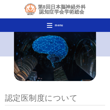
第8回日本脳神経外科
認知症学会学術総会
menu
認定医制度について