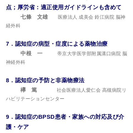
点；厚労省：適正使用ガイドラインも含めて
七條 文雄
医療法人 成美会 鈴江病院 脳神
経外科
7．認知症の病型・症度による薬物治療
中根 一
帝京大学医学部附属溝口病院 脳
神経外科
8．認知症の予防と非薬物療法
欅 篤
社会医療法人愛仁会 高槻病院リ
ハビリテーションセンター
9．認知症のBPSD患者・家族への対応及び介
護・ケア